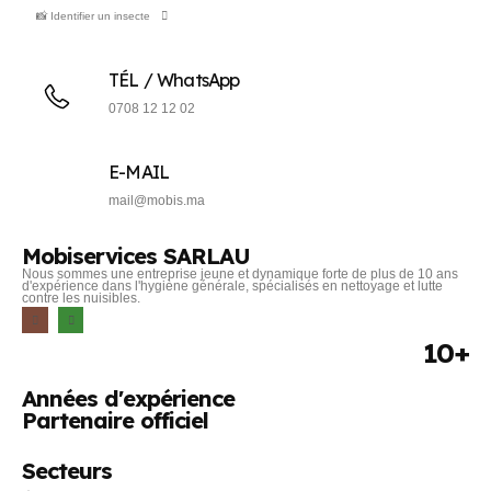
📸 Identifier un insecte
TÉL / WhatsApp
0708 12 12 02
E-MAIL
mail@mobis.ma
Mobiservices SARLAU
Nous sommes une entreprise jeune et dynamique forte de plus de 10 ans
d'expérience dans l'hygiène générale, spécialisés en nettoyage et lutte
contre les nuisibles.
10+
Années d'expérience
Partenaire officiel
Secteurs