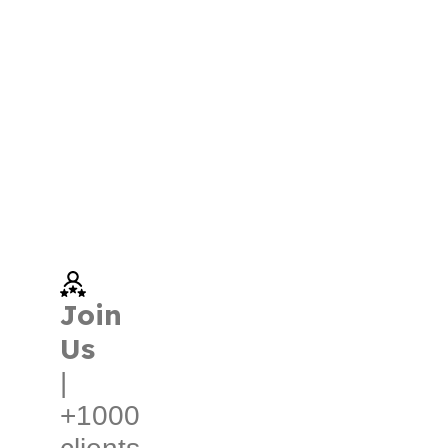
Join
Us
|
+1000