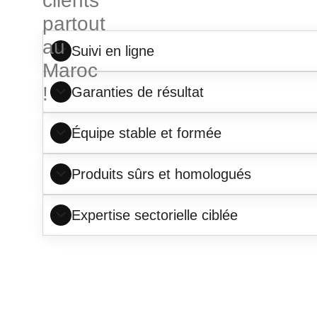
clients
partout
au
Suivi en ligne
Maroc
!
Garanties de résultat
Équipe stable et formée
Produits sûrs et homologués
Expertise sectorielle ciblée