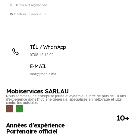
Retour à l'Encyclopédie
📸 Identifier un insecte
TÉL / WhatsApp
0708 12 12 02
E-MAIL
mail@mobis.ma
Mobiservices SARLAU
Nous sommes une entreprise jeune et dynamique forte de plus de 10 ans
d'expérience dans l'hygiène générale, spécialisés en nettoyage et lutte
contre les nuisibles.
10+
Années d'expérience
Partenaire officiel