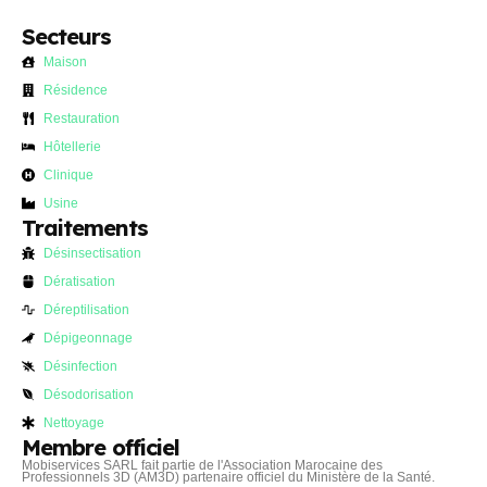
Secteurs
Maison
Résidence
Restauration
Hôtellerie
Clinique
Usine
Traitements
Désinsectisation
Dératisation
Déreptilisation
Dépigeonnage
Désinfection
Désodorisation
Nettoyage
Membre officiel
Mobiservices SARL fait partie de l'Association Marocaine des
Professionnels 3D (AM3D) partenaire officiel du Ministère de la Santé.